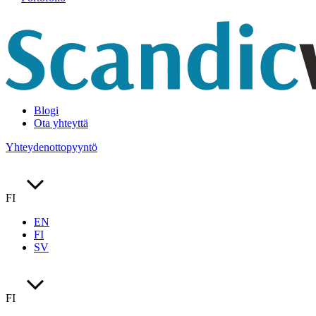
Blogi
Ota yhteyttä
Yhteydenottopyyntö
FI
EN
FI
SV
FI