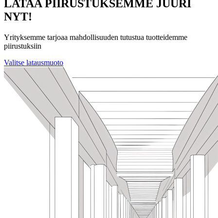
LATAA PIIRUSTUKSEMME JUURI
NYT!
Yrityksemme tarjoaa mahdollisuuden tutustua tuotteidemme
piirustuksiin️
Valitse latausmuoto