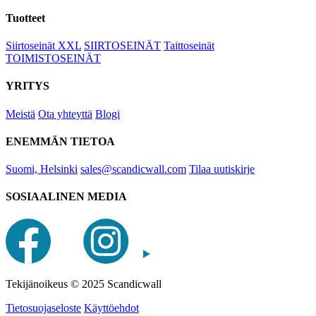
Tuotteet
Siirtoseinät XXL
SIIRTOSEINÄT
Taittoseinät
TOIMISTOSEINÄT
YRITYS
Meistä
Ota yhteyttä
Blogi
ENEMMÄN TIETOA
Suomi, Helsinki
sales@scandicwall.com
Tilaa uutiskirje
SOSIAALINEN MEDIA
Tekijänoikeus © 2025 Scandicwall
Tietosuojaseloste
Käyttöehdot