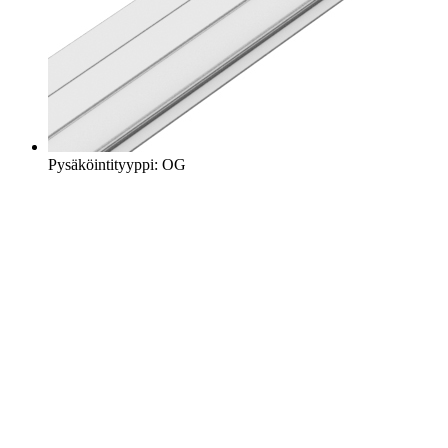
Pysäköintityyppi: OG