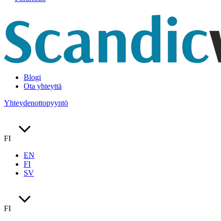
Blogi
Ota yhteyttä
Yhteydenottopyyntö
FI
EN
FI
SV
FI