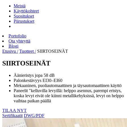
Meistä
Käyttökohteet
Suositukset
Piirustukset
Portofolio
Ota yhteyttä
Blogi
Etusivu /
Tuotteet /
SIIRTOSEINÄT
SIIRTOSEINÄT
Äänieristys jopa 58 dB
Palonkestävyys EI30–EI60
Mekaaninen, puoliautomaattinen ja täysautomaattinen käyttö
Paneelit "kelluvilla levyillä: helppo asennus, parempi eristys,
koska levyt eivät ole kiinni metallikehyksissä, levyt on helppo
vaihtaa paikan päällä
TILAA NYT
Sertifikaatit
DWG/PDF