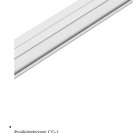
Pysäköintityyppi: CG-1