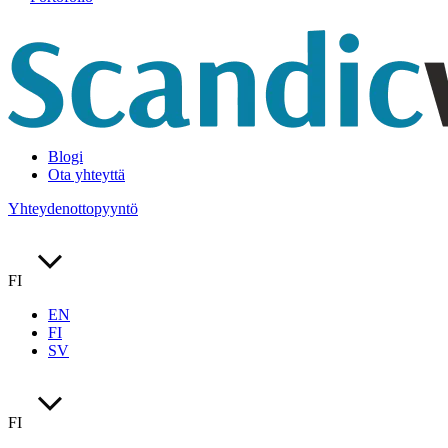
Blogi
Ota yhteyttä
Yhteydenottopyyntö
FI
EN
FI
SV
FI