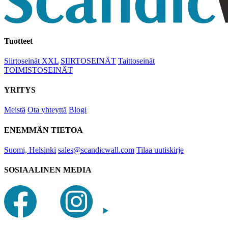
Tuotteet
Siirtoseinät XXL
SIIRTOSEINÄT
Taittoseinät
TOIMISTOSEINÄT
YRITYS
Meistä
Ota yhteyttä
Blogi
ENEMMÄN TIETOA
Suomi, Helsinki
sales@scandicwall.com
Tilaa uutiskirje
SOSIAALINEN MEDIA